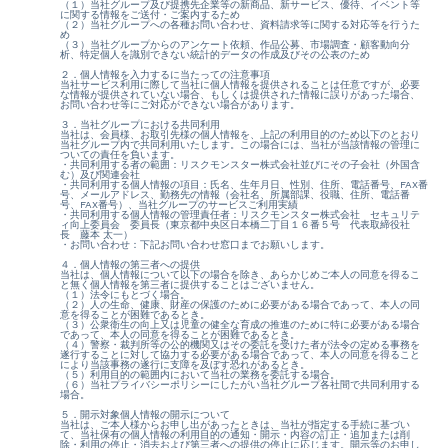
（１）当社グループ及び提携先企業等の新商品、新サービス、優待、イベント等
に関する情報をご送付・ご案内するため
（２）当社グループへの各種お問い合わせ、資料請求等に関する対応等を行うた
め
（３）当社グループからのアンケート依頼、作品公募、市場調査・顧客動向分
析、特定個人を識別できない統計的データの作成及びその公表のため
２．個人情報を入力するに当たっての注意事項
当社サービス利用に際して当社に個人情報を提供されることは任意ですが、必要
な情報が提供されていない場合、もしくは提供された情報に誤りがあった場合、
お問い合わせ等にご対応ができない場合があります。
３．当社グループにおける共同利用
当社は、会員様、お取引先様の個人情報を、上記の利用目的のため以下のとおり
当社グループ内で共同利用いたします。この場合には、当社が当該情報の管理に
ついての責任を負います。
・共同利用する者の範囲：リスクモンスター株式会社並びにその子会社（外国含
む）及び関連会社
・共同利用する個人情報の項目：氏名、生年月日、性別、住所、電話番号、FAX番
号、メールアドレス、勤務先の情報（会社名、所属部課、役職、住所、電話番
号、FAX番号）、当社グループのサービスご利用実績
・共同利用する個人情報の管理責任者：リスクモンスター株式会社 セキュリテ
ィ向上委員会 委員長（東京都中央区日本橋二丁目１６番５号 代表取締役社
長 藤本 太一）
・お問い合わせ：下記お問い合わせ窓口までお願いします。
４．個人情報の第三者への提供
当社は、個人情報について以下の場合を除き、あらかじめご本人の同意を得るこ
と無く個人情報を第三者に提供することはございません。
（１）法令にもとづく場合。
（２）人の生命、健康、財産の保護のために必要がある場合であって、本人の同
意を得ることが困難であるとき。
（３）公衆衛生の向上又は児童の健全な育成の推進のために特に必要がある場合
であって、本人の同意を得ることが困難であるとき。
（４）警察・裁判所等の公的機関又はその委託を受けた者が法令の定める事務を
遂行することに対して協力する必要がある場合であって、本人の同意を得ること
により当該事務の遂行に支障を及ぼす恐れがあるとき。
（５）利用目的の範囲内において当社の業務を委託する場合。
（６）当社プライバシーポリシーにしたがい当社グループ各社間で共同利用する
場合。
５．開示対象個人情報の開示について
当社は、ご本人様からお申し出があったときは、当社が指定する手続に基づい
て、当社保有の個人情報の利用目的の通知・開示・内容の訂正・追加または削
除・利用の停止・消去および第三者への提供の停止に応じます。開示等のお申し