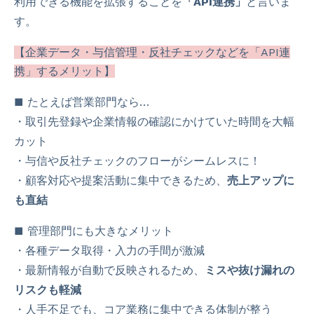
利用できる機能を拡張することを
「API連携」
と言いま
す。
【企業データ・与信管理・反社チェックなどを「API連
携」するメリット】
■ たとえば営業部門なら…
・取引先登録や企業情報の確認にかけていた時間を大幅
カット
・与信や反社チェックのフローがシームレスに！
・顧客対応や提案活動に集中できるため、
売上アップに
も直結
■ 管理部門にも大きなメリット
・各種データ取得・入力の手間が激減
・最新情報が自動で反映されるため、
ミスや抜け漏れの
リスクも軽減
・人手不足でも、コア業務に集中できる体制が整う